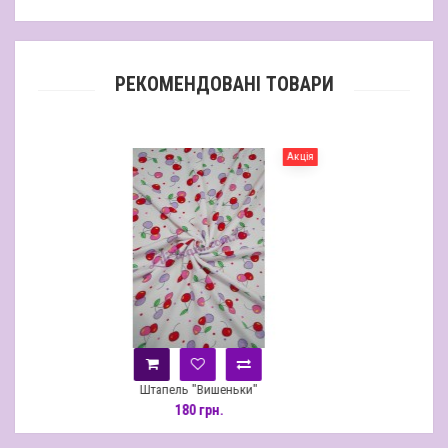
РЕКОМЕНДОВАНІ ТОВАРИ
Акція
ель "Вишеньки"
Штапель "Пра
180 грн.
170 грн