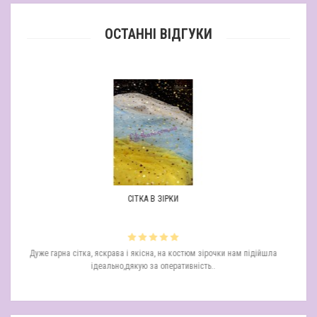
ОСТАННІ ВІДГУКИ
СІТКА В ЗІРКИ
ТРИКОТАЖ
крава і якісна, на костюм зірочки нам підійшла
Дякую за чудову тканину, хоч во
льно,дякую за оперативність..
має шикарний і дуже гарний