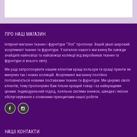
ПРО НАШ МАГАЗИН
Інтернет-магазин тканин і фурнітури "Лілі" пропонує Вашій увазі широкий
асортимент тканин та фурнітури. У каталозі нашого магазину Ви завжди
знайдете найновіші та найсвіжіші колекції від виробників тканин та
фурнітури зі всього світу.
Ми раді запропонувати нашим клієнтам кращі кольори та кращі принти як
минулих так і нових колекцій. Асортимент магазину постійно
поповнюється новими поставками тканин та фурнітури. Ми цінуємо своїх
клієнтів, тому пропонуємо Вам тільки кращий товар і за найкращими
цінами. Індивідуальний підхід, лояльна система знижок, швидке і якісне
обслуговування є оснвними принципами нашої роботи.
НАШІ КОНТАКТИ