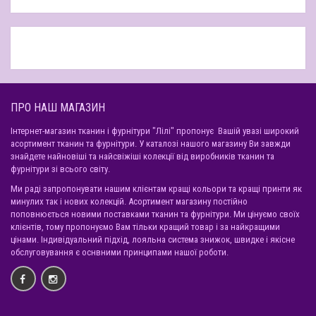
ПРО НАШ МАГАЗИН
Інтернет-магазин тканин і фурнітури "Лілі" пропонує Вашій увазі широкий
асортимент тканин та фурнітури. У каталозі нашого магазину Ви завжди
знайдете найновіші та найсвіжіші колекції від виробників тканин та
фурнітури зі всього світу.
Ми раді запропонувати нашим клієнтам кращі кольори та кращі принти як
минулих так і нових колекцій. Асортимент магазину постійно
поповнюється новими поставками тканин та фурнітури. Ми цінуємо своїх
клієнтів, тому пропонуємо Вам тільки кращий товар і за найкращими
цінами. Індивідуальний підхід, лояльна система знижок, швидке і якісне
обслуговування є оснвними принципами нашої роботи.