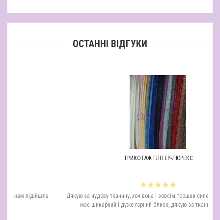
ОСТАННІ ВІДГУКИ
ТРИКОТАЖ ГЛІТЕР-ЛЮРЕКС
дійшла
Дякую за чудову тканину, хоч вона і зовсім трошки сипеться, але вигляд
має шикарний і дуже гарний блиск, дякую за тканину глітер!..