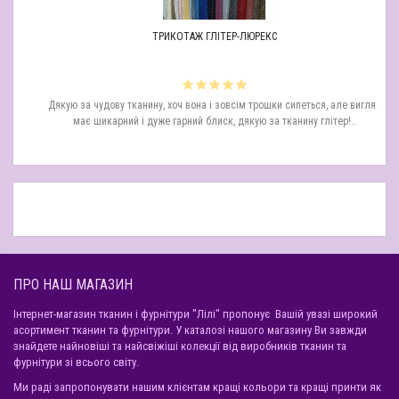
ТРИКОТАЖ ГЛІТЕР-ЛЮРЕКС
а
Дякую за чудову тканину, хоч вона і зовсім трошки сипеться, але вигляд
Д
має шикарний і дуже гарний блиск, дякую за тканину глітер!..
ПРО НАШ МАГАЗИН
Інтернет-магазин тканин і фурнітури "Лілі" пропонує Вашій увазі широкий
асортимент тканин та фурнітури. У каталозі нашого магазину Ви завжди
знайдете найновіші та найсвіжіші колекції від виробників тканин та
фурнітури зі всього світу.
Ми раді запропонувати нашим клієнтам кращі кольори та кращі принти як