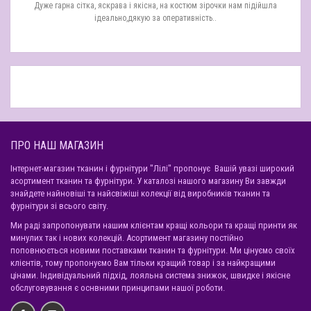
гарна сітка, яскрава і якісна, на костюм зірочки нам підійшла
Дякую за чудову т
ідеально,дякую за оперативність..
має шикарни
ПРО НАШ МАГАЗИН
Інтернет-магазин тканин і фурнітури "Лілі" пропонує Вашій увазі широкий
асортимент тканин та фурнітури. У каталозі нашого магазину Ви завжди
знайдете найновіші та найсвіжіші колекції від виробників тканин та
фурнітури зі всього світу.
Ми раді запропонувати нашим клієнтам кращі кольори та кращі принти як
минулих так і нових колекцій. Асортимент магазину постійно
поповнюється новими поставками тканин та фурнітури. Ми цінуємо своїх
клієнтів, тому пропонуємо Вам тільки кращий товар і за найкращими
цінами. Індивідуальний підхід, лояльна система знижок, швидке і якісне
обслуговування є оснвними принципами нашої роботи.