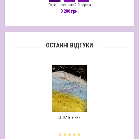
Гіпюр розшитий бісером
Гіпю
3 200 грн.
1
ОСТАННІ ВІДГУКИ
СІТКА В ЗІРКИ