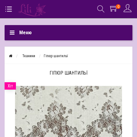
0
Меню
Тканини
Гіпюр шантильї
ГІПЮР ШАНТИЛЬЇ
Хіт