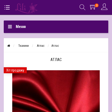
0
Меню
Тканини
Атлас
Атлас
АТЛАС
Хіт продажу