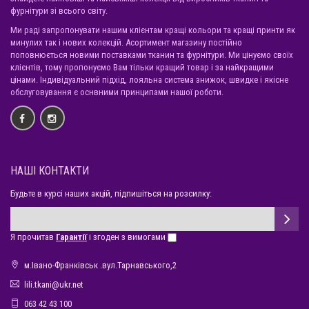
фурнітури зі всього світу.
Ми раді запропонувати нашим клієнтам кращі кольори та кращі принти як
минулих так і нових колекцій. Асортимент магазину постійно
поповнюється новими поставками тканин та фурнітури. Ми цінуємо своїх
клієнтів, тому пропонуємо Вам тільки кращий товар і за найкращими
цінами. Індивідуальний підхід, лояльна система знижок, швидке і якісне
обслуговування є оснвними принципами нашої роботи.
НАШІ КОНТАКТИ
Будьте в курсі наших акцій, підпишіться на розсилку:
Я прочитав
Гарантії
і згоден з вимогами
м.Івано-Франківськ .вул.Тарнавського,2
lili.tkani@ukr.net
063 42 43 100