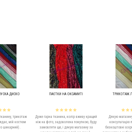
УСКА ДИСКО
ПАЄТКИ НА ОКСАМИТІ
ТРИКОТАЖ Л
тканину, трикотаж
Дуже гарна тканина, колір вживу кращий
Дякую магазину
ядає, мій костюм
ніж на фото, задоволена покупкою, буду
консультацію п
о шикарний)..
замовляти ще, і дякую магазину за
безкоштовні взірц