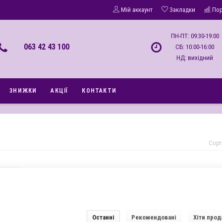
Мій аккаунт
Закладки
По
ПН-ПТ: 09:30-19:00
063 42 43 100
СБ: 10:00-16:00
НД: вихідний
ЗНИЖКИ
АКЦІЇ
КОНТАКТИ
Сорт
У даній категорії немає товарів.
Новинка
Останні
Рекомендовані
Хіти прод