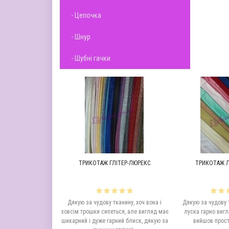
- Цепочка
- Шнур
- Шубні гачки
В ЗІРКИ
ТРИКОТАЖ ГЛІТЕР-ЛЮРЕКС
ТРИКОТАЖ Л
скрава і якісна, на
Дякую за чудову тканину, хоч вона і
Дякую за чудову 
и нам підійшла
зовсім трошки сипеться, але вигляд має
луска гарно вигл
а оперативність..
шикарний і дуже гарний блиск, дякую за
вийшов прост