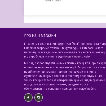
тканину глітер!..
ПРО НАШ МАГАЗИН
Інтернет-магазин тканин і фурнітури "Лілі" пропонує Вашій ува
широкий асортимент тканин та фурнітури. У каталозі нашого
магазину Ви завжди знайдете найновіші та найсвіжіші колекці
від виробників тканин та фурнітури зі всього світу.
Ми раді запропонувати нашим клієнтам кращі кольори та кра
принти як минулих так і нових колекцій. Асортимент магазину
постійно поповнюється новими поставками тканин та
фурнітури. Ми цінуємо своїх клієнтів, тому пропонуємо Вам
тільки кращий товар і за найкращими цінами. Індивідуальний
підхід, лояльна система знижок, швидке і якісне
обслуговування є оснвними принципами нашої роботи.