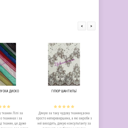
<
>
УСКА ДИСКО
ГІПЮР ШАНТИЛЬЇ
МЕРЕЖИВО ШАН
 тканин Лілі за
Дякую за таку чудову тканину,вона
Дуже красиве ме
о тканинах і за
просто неперевершена, а які вироби з
великий вибір кольор
і тканин, це дуже
неї виходять, дякую консультанту за
залишилася задовол