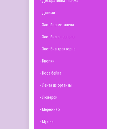
- Декоративна тасьма
- Довязи
- Застібка металева
- Застібка спіральна
- Застібка тракторна
- Кнопки
- Коса бейка
- Лента из органзы
- Люверси
- Мереживо
- Муліне