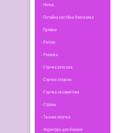
- Нитки
- Потайна застібка-блискавка
- Пряжки
- Регілін
- Резинка
- Стрічка репсова
- Стрічка атласна
- Стрічка оксамитова
- Стразы
- Тасьма-ліпучка
- Фурнітура для білизни