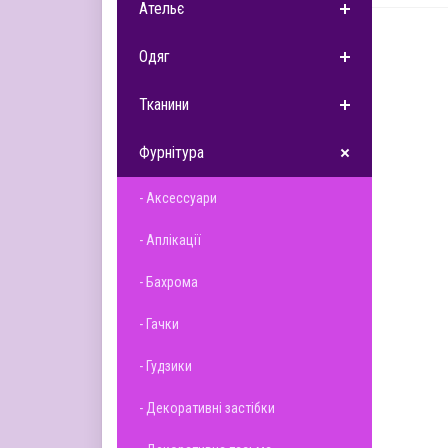
Ательє
Одяг
Тканини
Фурнітура
- Аксессуари
- Аплікації
- Бахрома
- Гачки
- Гудзики
- Декоративні застібки