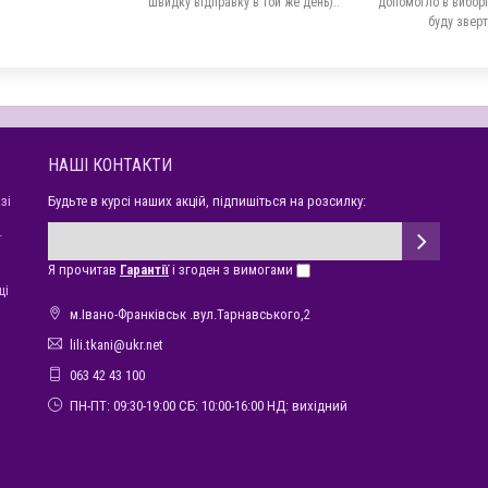
швидку відправку в той же день)..
допомогло в виборі 
буду зверт
НАШІ КОНТАКТИ
зі
Будьте в курсі наших акцій, підпишіться на розсилку:
ї
Я прочитав
Гарантії
і згоден з вимогами
щі
м.Івано-Франківськ .вул.Тарнавського,2
lili.tkani@ukr.net
063 42 43 100
ПН-ПТ: 09:30-19:00 СБ: 10:00-16:00 НД: вихідний