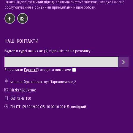
цінами. Індивідуальний підхід, лояльна система знижок, швидке і якісне
обслуговування є оснвними принципами нашої роботи.
НАШІ КОНТАКТИ
Будьте в курсі наших акцій, підпишіться на розсилку:
Я прочитав
Гарантії
і згоден з вимогами
м.Івано-Франківськ .вул.Тарнавського,2
lili.tkani@ukr.net
063 42 43 100
ПН-ПТ: 09:30-19:00 СБ: 10:00-16:00 НД: вихідний