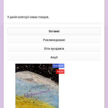
У даній категорії немає товарів.
Останні
Рекомендовані
Хіти продажів
Акції
Новинка
Но
Акція