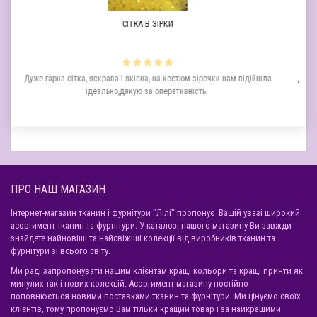
СІТКА В ЗІРКИ
а сітка, яскрава і якісна, на костюм зірочки нам підійшла
Дякую за чудову ткан
ідеально,дякую за оперативність..
має шикарний і 
ПРО НАШ МАГАЗИН
Інтернет-магазин тканин і фурнітури "Лілі" пропонує Вашій увазі широкий
асортимент тканин та фурнітури. У каталозі нашого магазину Ви завжди
знайдете найновіші та найсвіжіші колекції від виробників тканин та
фурнітури зі всього світу.
Ми раді запропонувати нашим клієнтам кращі кольори та кращі принти як
минулих так і нових колекцій. Асортимент магазину постійно
поповнюється новими поставками тканин та фурнітури. Ми цінуємо своїх
клієнтів, тому пропонуємо Вам тільки кращий товар і за найкращими