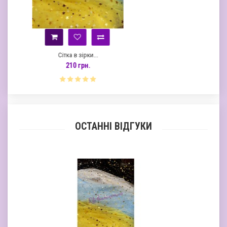
..
Сітка в сніжинки...
210 грн.
ОСТАННІ ВІДГУКИ